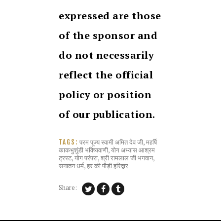
expressed are those
of the sponsor and
do not necessarily
reflect the official
policy or position
of our publication.
परम पूज्य स्वामी अमित देव जी
,
महर्षि
TAGS:
काकभुशुंडी भविष्यवाणी
,
योग अभ्यास आश्रम
ट्रस्ट
,
योग परंपरा
,
श्री रामलाल जी भगवान
,
सनातन धर्म
,
हर की पौड़ी हरिद्वार
Share: